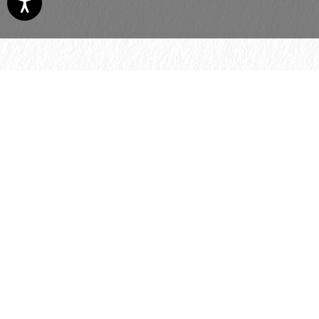
© 2026 H. Schmincke & Co. GmbH & Co. KG