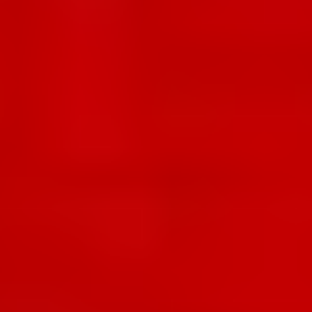
Für Vergleich merken
Für Vergleich merken
28203
28204
Indischgelb
Kadmiumorangeton
Für Vergleich merken
Für Vergleich merken
28205
28300
Rotorange
Scharlach