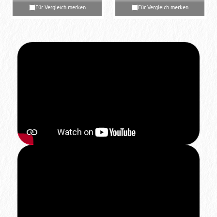
Für Vergleich merken
Für Vergleich merken
28033
28036
Flame Red
Wine Red
Für Vergleich merken
Für Vergleich merken
28041
28064
Sky Blue
Teak Brown