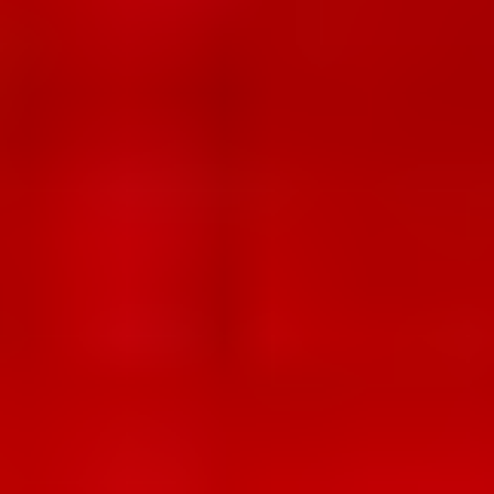
SUPRA-Weiß, deckend
Titangelb grünlich
Für Vergleich merken
Für Vergleich merken
28201
28202
Zitronengelb
BASIS Gelb