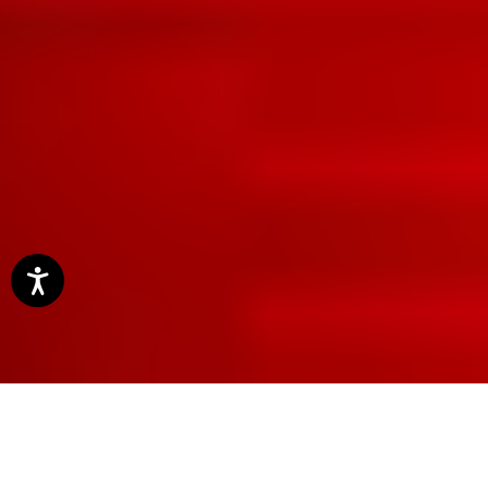
28304
28305
BASIS Magenta
Violett
Für Vergleich merken
Für Vergleich merken
28306
28400
Brillantrot
Indigo