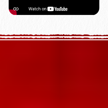
Für Vergleich merken
Für Vergleich merken
28072
28100
Smoke Black
Transparent Weiß
Für Vergleich merken
Für Vergleich merken
28101
28200