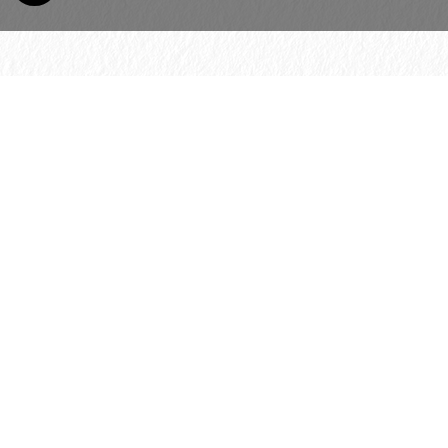
© 2026 H. Schmincke & Co. GmbH & Co. KG