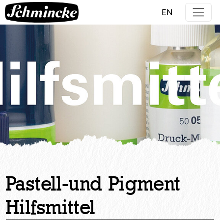
Direkt zur Hauptnavigation springen
Direkt zum Inhalt springen
EN
Pastell-und Pigment
Hilfsmittel