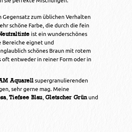
n sie perfekte Mischungen.
im Gegensatz zum üblichen Verhalten
sehr schöne Farbe, die durch die fein
ist ein wunderschönes
Neutraltinte
le Bereiche eignet und
 unglaublich schönes Braun mit rotem
 oft entweder in reiner Form oder in
supergranulierenden
M Aquarell
eugen, sehr gerne mag. Meine
,
,
und
osa
Tiefsee Blau
Gletscher Grün