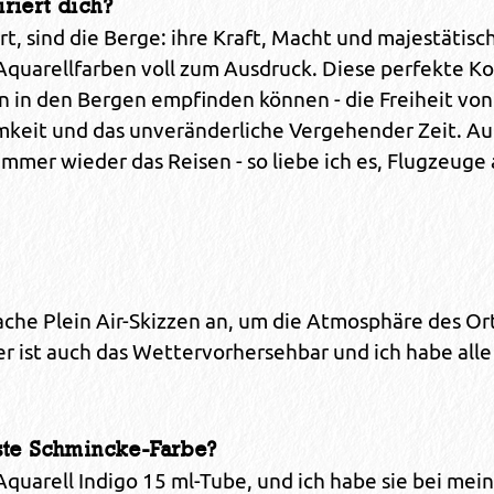
riert dich?
ert, sind die Berge: ihre Kraft, Macht und majestät
 Aquarellfarben voll zum Ausdruck. Diese perfekte K
 in den Bergen empfinden können - die Freiheit von 
amkeit und das unveränderliche Vergehender Zeit. Au
 immer wieder das Reisen - so liebe ich es, Flugzeuge
nfache Plein Air-Skizzen an, um die Atmosphäre des O
r ist auch das Wettervorhersehbar und ich habe alle
rste Schmincke-Farbe?
arell Indigo 15 ml-Tube, und ich habe sie bei mein