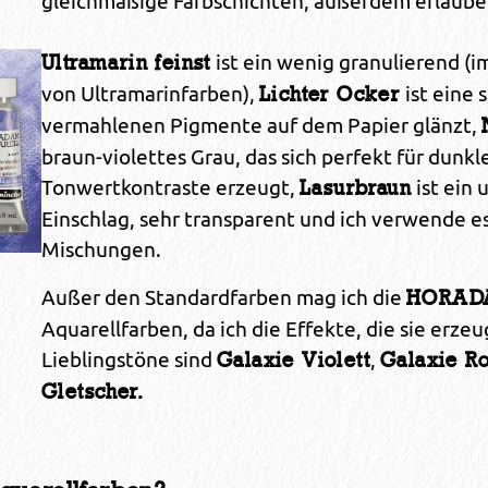
gleichmäßige Farbschichten, außerdem erlaube
ist ein wenig granulierend (
Ultramarin feinst
von Ultramarinfarben),
ist eine 
Lichter Ocker
vermahlenen Pigmente auf dem Papier glänzt,
braun-violettes Grau, das sich perfekt für dunk
Tonwertkontraste erzeugt,
ist ein
Lasurbraun
Einschlag, sehr transparent und ich verwende es
Mischungen.
Außer den Standardfarben mag ich die
HORADA
Aquarellfarben, da ich die Effekte, die sie erz
Lieblingstöne sind
,
Galaxie Violett
Galaxie R
Gletscher.