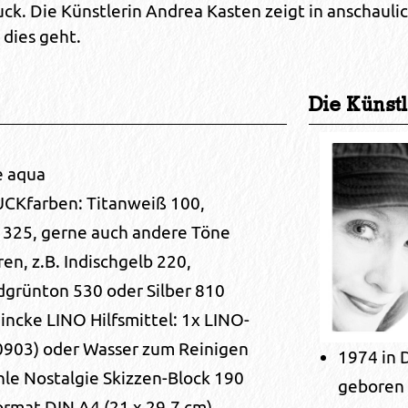
ck. Die Künstlerin Andrea Kasten zeigt in anschauli
 dies geht.
Die Künstl
e aqua
Kfarben: Titanweiß 100,
 325, gerne auch andere Töne
en, z.B. Indischgelb 220,
grünton 530 oder Silber 810
incke LINO Hilfsmittel: 1x LINO-
903) oder Wasser zum Reinigen
1974 in 
e Nostalgie Skizzen-Block 190
geboren
rmat DIN A4 (21 x 29,7 cm)