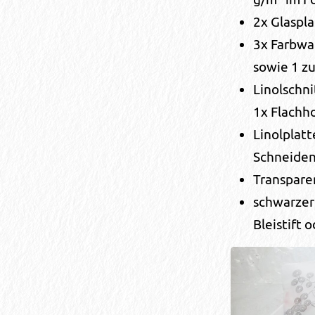
2x Glaspl
3x Farbwal
sowie 1 zu
Linolschn
1x Flachh
Linolplatt
Schneide
Transpare
schwarzer 
Bleistift 