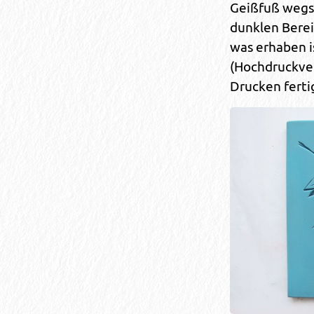
Geißfuß wegs
dunklen Berei
was erhaben i
(Hochdruckver
Drucken ferti