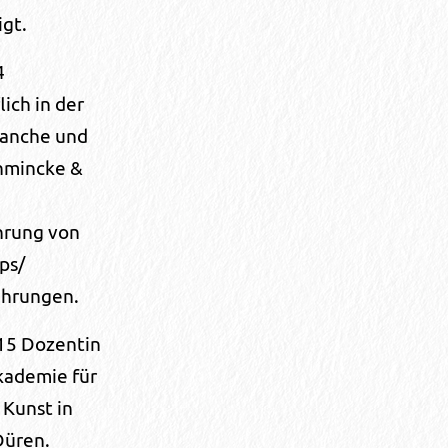
igt.
4
lich in der
anche und
chmincke &
hrung von
ps/
ührungen.
15 Dozentin
kademie für
 Kunst in
Düren.