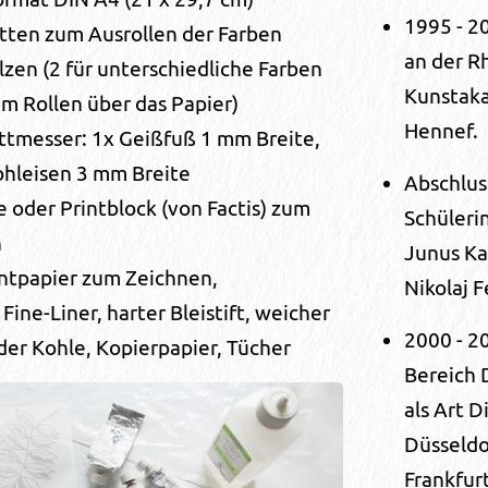
1995 - 2
atten zum Ausrollen der Farben
an der R
zen (2 für unterschiedliche Farben
Kunstaka
m Rollen über das Papier)
Hennef.
ittmesser: 1x Geißfuß 1 mm Breite,
ohleisen 3 mm Breite
Abschlus
e oder Printblock (von Factis) zum
Schüleri
n
Junus Ka
ntpapier zum Zeichnen,
Nikolaj F
Fine-Liner, harter Bleistift, weicher
2000 - 2
oder Kohle, Kopierpapier, Tücher
Bereich 
als Art D
Düsseldo
Frankfur