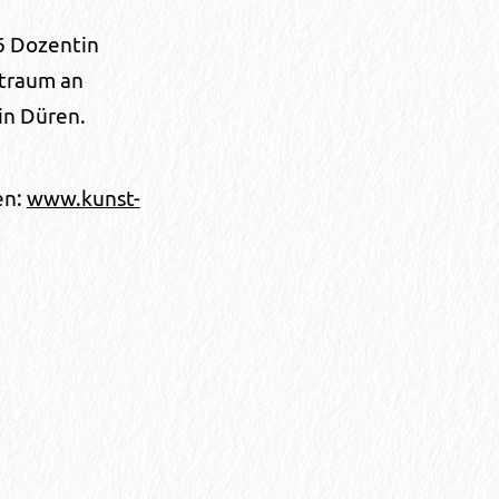
6 Dozentin
traum an
in Düren.
en:
www.kunst-