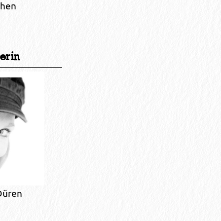
chen
erin
Düren