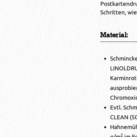
Postkartendru
Schritten, wie
Material:
Schminck
LINOLDRUC
Karminrot
ausprobier
Chromoxid
Evtl. Schm
CLEAN (50
Hahnemühl
2
g/m
im Fo