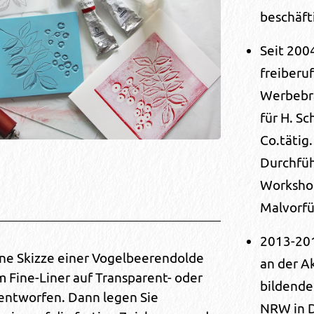
beschäft
Seit 200
freiberuf
Werbebr
für H. S
Co.tätig.
Durchfü
Worksho
Malvorf
2013-20
ine Skizze einer Vogelbeerendolde
an der A
 Fine-Liner auf Transparent- oder
bildende
entworfen. Dann legen Sie
NRW in 