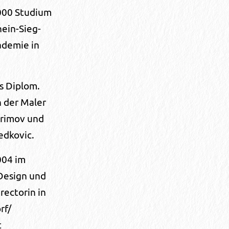
000 Studium
hein-Sieg-
demie in
s Diplom.
n der Maler
rimov und
edkovic.
004 im
Design und
irectorin in
rf/
t