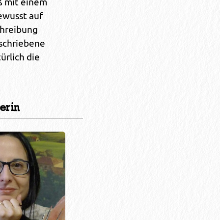
ß mit einem
ewusst auf
chreibung
eschriebene
ürlich die
erin