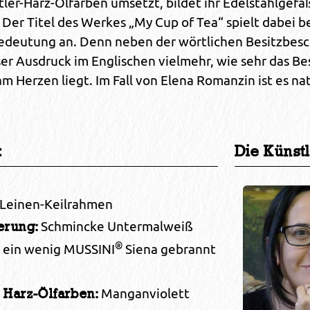
tler-Harz-Ölfarben umsetzt, bildet ihr Edelstahlgefä
 Der Titel des Werkes „My Cup of Tea“ spielt dabei b
edeutung an. Denn neben der wörtlichen Besitzbes
er Ausdruck im Englischen vielmehr, wie sehr das B
m Herzen liegt. Im Fall von Elena Romanzin ist es nat
:
Die Künstl
Leinen-Keilrahmen
Schmincke Untermalweiß
erung:
®
 ein wenig MUSSINI
Siena gebrannt
®
Manganviolett
Harz-Ölfarben: