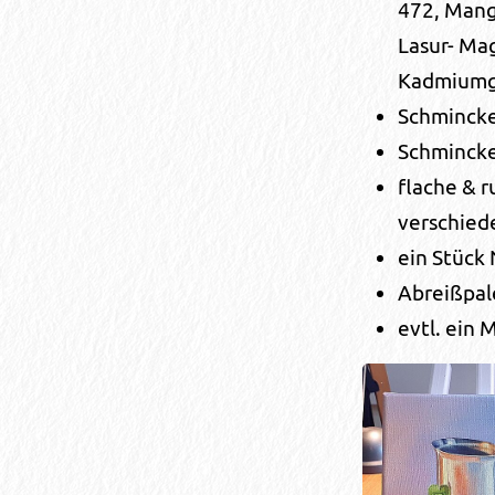
472, Mang
Lasur- Ma
Kadmiumge
Schminck
Schmincke
flache & r
verschied
ein Stück
Abreißpal
evtl. ein 