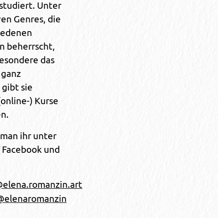
studiert. Unter
ven Genres, die
hiedenen
n beherrscht,
sbesondere das
n ganz
gibt sie
online-) Kurse
n.
man ihr unter
 Facebook und
elena.romanzin.art
@elenaromanzin