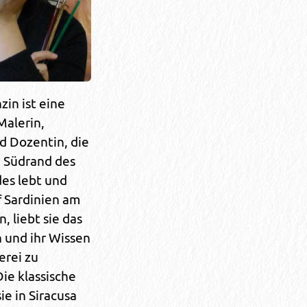
in ist eine
Malerin,
d Dozentin, die
m Südrand des
es lebt und
f Sardinien am
 liebt sie das
 und ihr Wissen
erei zu
Die klassische
ie in Siracusa