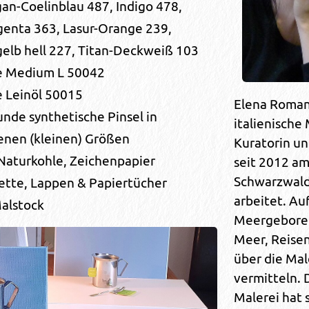
an-Coelinblau 487, Indigo 478,
genta 363, Lasur-Orange 239,
lb hell 227, Titan-Deckweiß 103
e Medium L 50042
 Leinöl 50015
Elena Romanz
unde synthetische Pinsel in
italienische 
enen (kleinen) Größen
Kuratorin un
 Naturkohle, Zeichenpapier
seit 2012 a
Schwarzwald
ette, Lappen & Papiertücher
arbeitet. Au
Malstock
Meergeboren,
Meer, Reisen
über die Mal
vermitteln. 
Malerei hat s