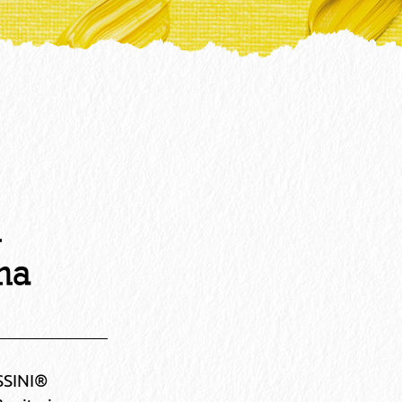
n
na
SSINI®