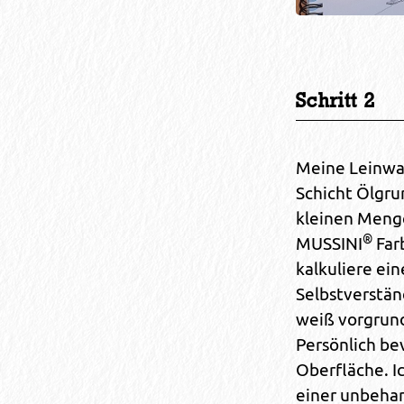
Schritt 2
Meine Leinwan
Schicht Ölgru
kleinen Meng
®
MUSSINI
Far
kalkuliere ein
Selbstverstän
weiß vorgrun
Persönlich be
Oberfläche. I
einer unbehan