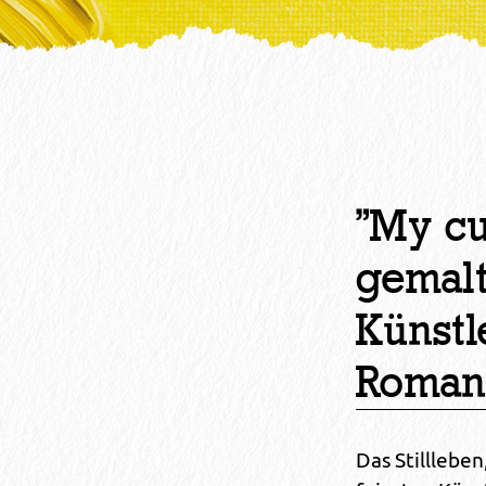
"My cup
gemalt
Künstl
Roman
Das Stilllebe