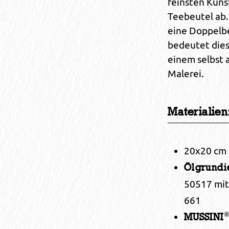
feinsten Küns
Teebeutel ab.
eine Doppelb
bedeutet dies
einem selbst a
Malerei.
Materialien
20x20 cm 
Ölgrundi
50517 mit
661
MUSSINI