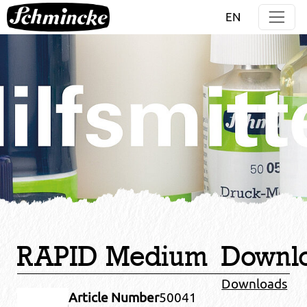
Direkt zur Hauptnavigation springen
Direkt zum Inhalt springen
EN
RAPID Medium
Downl
Downloads
Article Number
50041