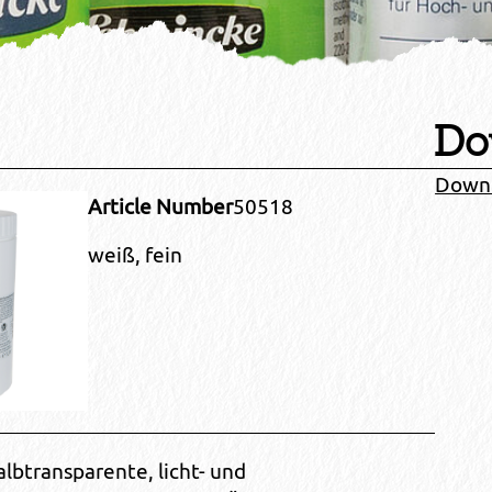
Do
Down
Article Number
50518
weiß, fein
albtransparente, licht- und