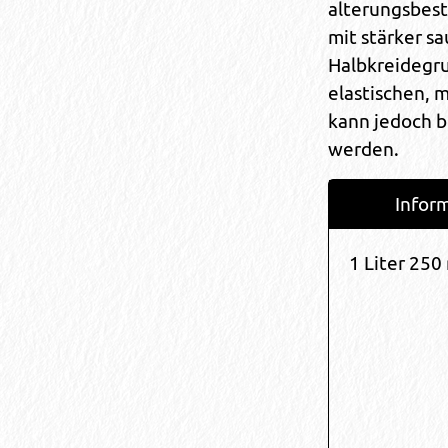
alterungsbest
mit stärker s
Halbkreidegru
elastischen, m
kann jedoch b
werden.
Infor
1 Liter 250 