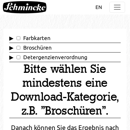
Direkt zur Hauptnavigation springen
Direkt zum Inhalt springen
EN
Farbkarten
Broschüren
Detergenzienverordnung
Bitte wählen Sie
mindestens eine
Download-Kategorie,
z.B. "Broschüren".
Danach können Sie das Ergebnis nach