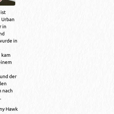
ist
d Urban
 in
und
 wurde in
A
d kam
einem
 und der
len
n nach
.
ny Hawk