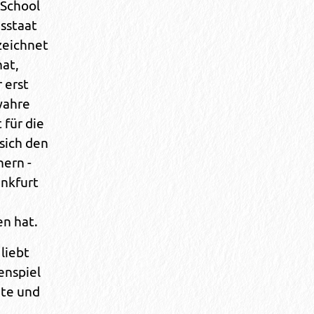
 School
sstaat
zeichnet
at,
 erst
wahre
 für die
 sich den
ern -
ankfurt
en hat.
liebt
nspiel
nte und
d