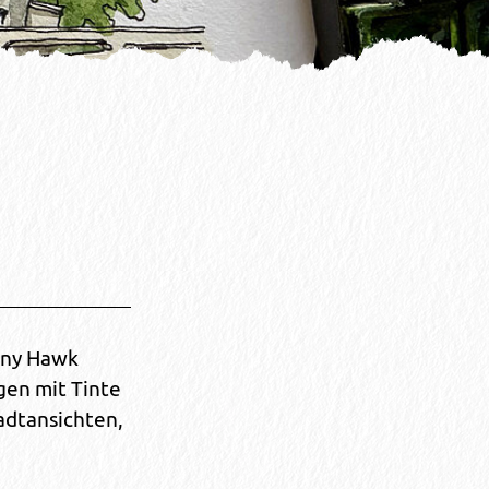
nny Hawk
gen mit Tinte
adtansichten,