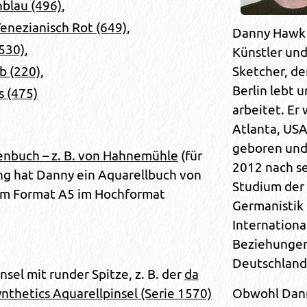
nblau (496)
,
enezianisch Rot (649)
,
Danny Hawk 
(530)
,
Künstler un
Sketcher, der
b (220)
,
Berlin lebt 
s (475)
arbeitet. Er
Atlanta, US
geboren un
enbuch – z. B. von Hahnemühle
(für
2012 nach s
ng hat Danny ein Aquarellbuch von
Studium der
m Format A5 im Hochformat
Germanistik
Internationa
Beziehunge
Deutschland
nsel mit runder Spitze, z. B. der
da
Obwohl Dan
nthetics Aquarellpinsel (Serie 1570)