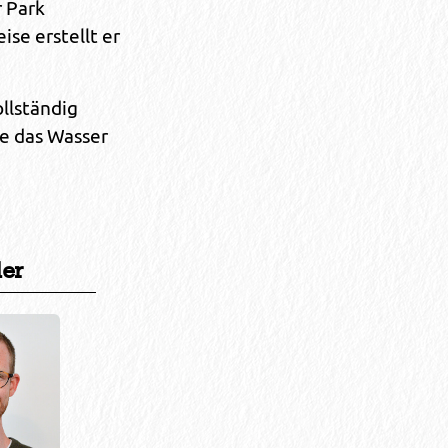
 Park
se erstellt er
ollständig
ie das Wasser
ler