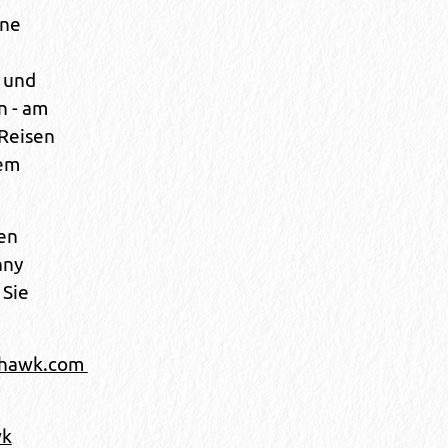
rne
 und
n - am
 Reisen
nem
en
nny
 Sie
jhawk.com
wk