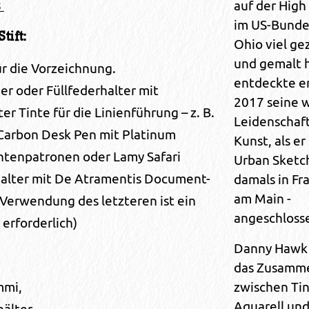
auf der High
8
im US-Bunde
Stift:
Ohio viel ge
und gemalt h
für die Vorzeichnung.
entdeckte er
ner oder Füllfederhalter mit
2017 seine 
er Tinte für die Linienführung – z. B.
Leidenschaft
Carbon Desk Pen mit Platinum
Kunst, als er
ntenpatronen oder Lamy Safari
Urban Sketch
halter mit De Atramentis Document-
damals in Fr
am Main -
 Verwendung des letzteren ist ein
angeschloss
erforderlich)
Danny Hawk 
das Zusamme
zwischen Ti
mmi,
Aquarell un