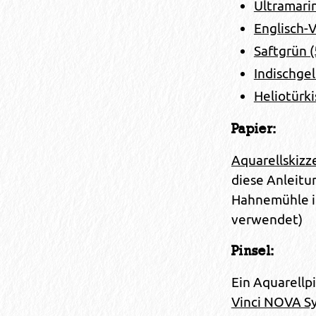
Ultramari
Englisch-V
Saftgrün 
Indischgel
Heliotürki
Papier:
Aquarellskizz
diese Anleitu
Hahnemühle i
verwendet)
Pinsel:
Ein Aquarellpi
Vinci NOVA Sy