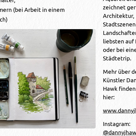
älter,
zeichnet ge
ern (bei Arbeit in einem
Architektur,
ch)
Stadtszenen
Landschafte
liebsten auf
oder bei ei
Städtetrip.
Mehr über d
Künstler Da
Hawk finden
hier:
www.danny
Instagram:
@dannyjha