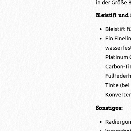
in der Größe 
Bleistift und 
Bleistift 
Ein Fineli
wasserfest
Platinum 
Carbon-Ti
Füllfeder
Tinte (bei
Konverter 
Sonstiges:
Radiergu